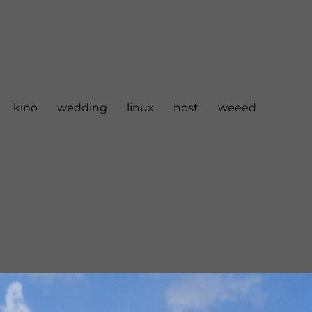
kino
wedding
linux
host
weeed