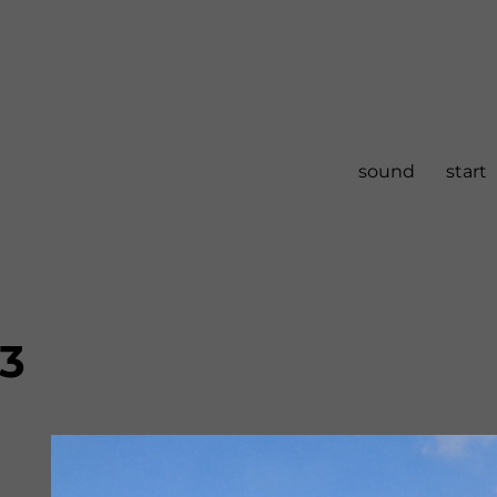
sound
start
23