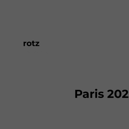
rotz
traveling alex
Paris 20