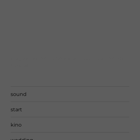
Veröffentlicht
Schlagwörter
1. September 2019
2019
,
Aachen
,
Bonn
,
Fahrt 2019
,
Köln
,
am
Rheintal
sound
start
kino